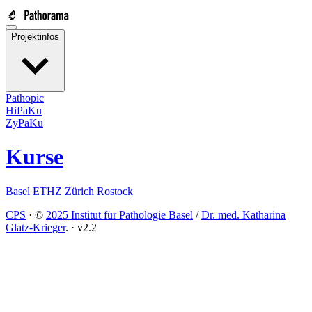
Projektinfos
Pathopic
HiPaKu
ZyPaKu
Kurse
Basel
ETHZ
Zürich
Rostock
CPS
·
©
2025 Institut für Pathologie Basel
/
Dr. med. Katharina
Glatz-Krieger
.
·
v2.2