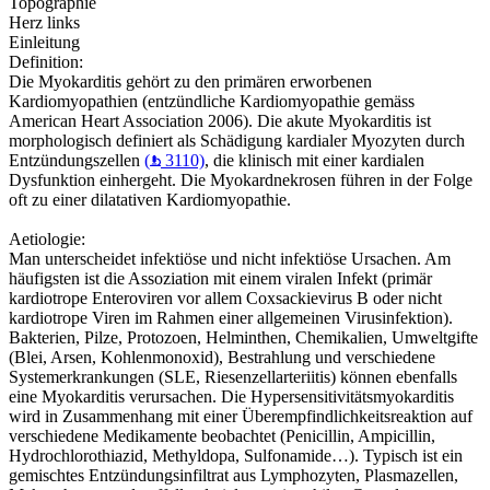
Topographie
Herz links
Einleitung
Definition:
Die Myokarditis gehört zu den primären erworbenen
Kardiomyopathien (entzündliche Kardiomyopathie gemäss
American Heart Association 2006). Die akute Myokarditis ist
morphologisch definiert als Schädigung kardialer Myozyten durch
Entzündungszellen
(
3110)
, die klinisch mit einer kardialen
Dysfunktion einhergeht. Die Myokardnekrosen führen in der Folge
oft zu einer dilatativen Kardiomyopathie.
Aetiologie:
Man unterscheidet infektiöse und nicht infektiöse Ursachen. Am
häufigsten ist die Assoziation mit einem viralen Infekt (primär
kardiotrope Enteroviren vor allem Coxsackievirus B oder nicht
kardiotrope Viren im Rahmen einer allgemeinen Virusinfektion).
Bakterien, Pilze, Protozoen, Helminthen, Chemikalien, Umweltgifte
(Blei, Arsen, Kohlenmonoxid), Bestrahlung und verschiedene
Systemerkrankungen (SLE, Riesenzellarteriitis) können ebenfalls
eine Myokarditis verursachen. Die Hypersensitivitätsmyokarditis
wird in Zusammenhang mit einer Überempfindlichkeitsreaktion auf
verschiedene Medikamente beobachtet (Penicillin, Ampicillin,
Hydrochlorothiazid, Methyldopa, Sulfonamide…). Typisch ist ein
gemischtes Entzündungsinfiltrat aus Lymphozyten, Plasmazellen,