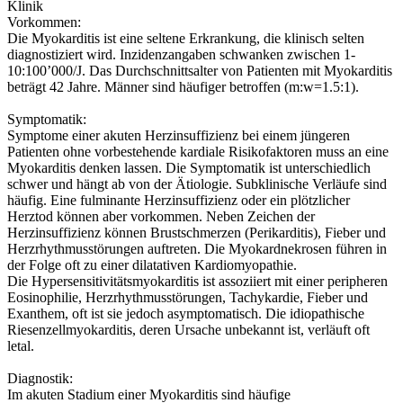
Klinik
Vorkommen:
Die Myokarditis ist eine seltene Erkrankung, die klinisch selten
diagnostiziert wird. Inzidenzangaben schwanken zwischen 1-
10:100’000/J. Das Durchschnittsalter von Patienten mit Myokarditis
beträgt 42 Jahre. Männer sind häufiger betroffen (m:w=1.5:1).
Symptomatik:
Symptome einer akuten Herzinsuffizienz bei einem jüngeren
Patienten ohne vorbestehende kardiale Risikofaktoren muss an eine
Myokarditis denken lassen. Die Symptomatik ist unterschiedlich
schwer und hängt ab von der Ätiologie. Subklinische Verläufe sind
häufig. Eine fulminante Herzinsuffizienz oder ein plötzlicher
Herztod können aber vorkommen. Neben Zeichen der
Herzinsuffizienz können Brustschmerzen (Perikarditis), Fieber und
Herzrhythmusstörungen auftreten. Die Myokardnekrosen führen in
der Folge oft zu einer dilatativen Kardiomyopathie.
Die Hypersensitivitätsmyokarditis ist assoziiert mit einer peripheren
Eosinophilie, Herzrhythmusstörungen, Tachykardie, Fieber und
Exanthem, oft ist sie jedoch asymptomatisch. Die idiopathische
Riesenzellmyokarditis, deren Ursache unbekannt ist, verläuft oft
letal.
Diagnostik:
Im akuten Stadium einer Myokarditis sind häufige