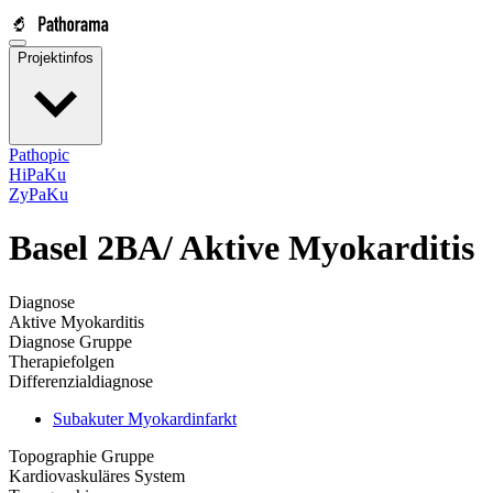
Projektinfos
Pathopic
HiPaKu
ZyPaKu
Basel 2BA/
Aktive Myokarditis
Diagnose
Aktive Myokarditis
Diagnose Gruppe
Therapiefolgen
Differenzialdiagnose
Subakuter Myokardinfarkt
Topographie Gruppe
Kardiovaskuläres System