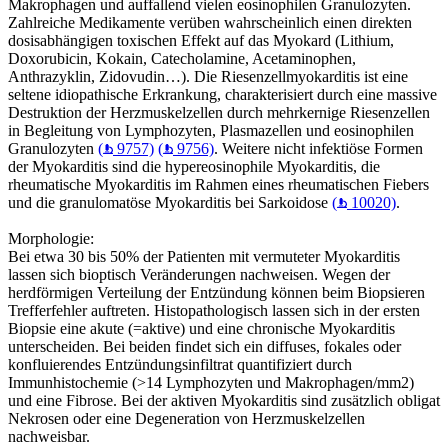
Makrophagen und auffallend vielen eosinophilen Granulozyten.
Zahlreiche Medikamente verüben wahrscheinlich einen direkten
dosisabhängigen toxischen Effekt auf das Myokard (Lithium,
Doxorubicin, Kokain, Catecholamine, Acetaminophen,
Anthrazyklin, Zidovudin…). Die Riesenzellmyokarditis ist eine
seltene idiopathische Erkrankung, charakterisiert durch eine massive
Destruktion der Herzmuskelzellen durch mehrkernige Riesenzellen
in Begleitung von Lymphozyten, Plasmazellen und eosinophilen
Granulozyten
(
9757)
(
9756)
. Weitere nicht infektiöse Formen
der Myokarditis sind die hypereosinophile Myokarditis, die
rheumatische Myokarditis im Rahmen eines rheumatischen Fiebers
und die granulomatöse Myokarditis bei Sarkoidose
(
10020)
.
Morphologie:
Bei etwa 30 bis 50% der Patienten mit vermuteter Myokarditis
lassen sich bioptisch Veränderungen nachweisen. Wegen der
herdförmigen Verteilung der Entzündung können beim Biopsieren
Trefferfehler auftreten. Histopathologisch lassen sich in der ersten
Biopsie eine akute (=aktive) und eine chronische Myokarditis
unterscheiden. Bei beiden findet sich ein diffuses, fokales oder
konfluierendes Entzündungsinfiltrat quantifiziert durch
Immunhistochemie (>14 Lymphozyten und Makrophagen/mm2)
und eine Fibrose. Bei der aktiven Myokarditis sind zusätzlich obligat
Nekrosen oder eine Degeneration von Herzmuskelzellen
nachweisbar.