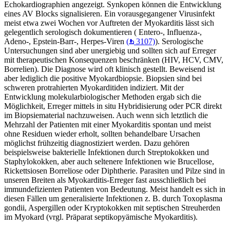
Echokardiographien angezeigt. Synkopen können die Entwicklung
eines AV Blocks signalisieren. Ein vorausgegangener Virusinfekt
meist etwa zwei Wochen vor Auftreten der Myokarditis lässt sich
gelegentlich serologisch dokumentieren ( Entero-, Influenza-,
Adeno-, Epstein-Barr-, Herpes-Viren
(
3107)
). Serologische
Untersuchungen sind aber unergiebig und sollten sich auf Erreger
mit therapeutischen Konsequenzen beschränken (HIV, HCV, CMV,
Borrelien). Die Diagnose wird oft klinisch gestellt. Beweisend ist
aber lediglich die positive Myokardbiopsie. Biopsien sind bei
schweren protrahierten Myokarditiden indiziert. Mit der
Entwicklung molekularbiologischer Methoden ergab sich die
Möglichkeit, Erreger mittels in situ Hybridisierung oder PCR direkt
im Biopsiematerial nachzuweisen. Auch wenn sich letztlich die
Mehrzahl der Patienten mit einer Myokarditis spontan und meist
ohne Residuen wieder erholt, sollten behandelbare Ursachen
möglichst frühzeitig diagnostiziert werden. Dazu gehören
beispielsweise bakterielle Infektionen durch Streptokokken und
Staphylokokken, aber auch seltenere Infektionen wie Brucellose,
Rickettsiosen Borreliose oder Diphtherie. Parasiten und Pilze sind in
unseren Breiten als Myokarditis-Erreger fast ausschließlich bei
immundefizienten Patienten von Bedeutung. Meist handelt es sich in
diesen Fällen um generalisierte Infektionen z. B. durch Toxoplasma
gondii, Aspergillen oder Kryptokokken mit septischen Streuherden
im Myokard (vrgl. Präparat septikopyämische Myokarditis).