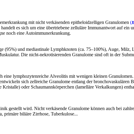
stemerkrankung mit nicht verkäsenden epitheloidzelligen Granulomen
(
handelt es sich um eine übertriebene zelluläre Immunantwort auf ein u
ligne noch eine Autoimmunerkrankung.
ge (95%) und mediastinale Lymphknoten (ca. 75–100%), Auge, Milz, L
ulatur. Die nicht-nekrotisierenden Granulome sind oft in der Submuk
sich eine lymphozytenreiche Alveolitis mit wenigen kleinen Granulomen
 entwickeln sich zellreiche Granulome entlang der bronchovaskulären Bü
Kristalle) oder Schaumannkörperchen (lamelläre Verkalkungen) enthalten
Klinik gestellt wird. Nicht verkäsende Granulome können auch bei zahl
a, primäre biliäre Zirrhose, Tuberkulose...