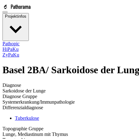
Projektinfos
Pathopic
HiPaKu
ZyPaKu
Basel 2BA/
Sarkoidose der Lun
Diagnose
Sarkoidose der Lunge
Diagnose Gruppe
Systemerkrankung/Immunpathologie
Differenzialdiagnose
Tuberkulose
Topographie Gruppe
Lunge, Mediastinum mit Thymus