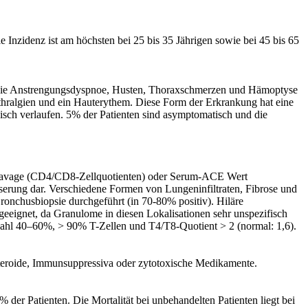
 Inzidenz ist am höchsten bei 25 bis 35 Jährigen sowie bei 45 bis 65
me wie Anstrengungsdyspnoe, Husten, Thoraxschmerzen und Hämoptyse
rthralgien und ein Hauterythem. Diese Form der Erkrankung hat eine
isch verlaufen. 5% der Patienten sind asymptomatisch und die
re Lavage (CD4/CD8-Zellquotienten) oder Serum-ACE Wert
serung dar. Verschiedene Formen von Lungeninfiltraten, Fibrose und
ronchusbiopsie durchgeführt (in 70-80% positiv). Hiläre
eeignet, da Granulome in diesen Lokalisationen sehr unspezifisch
zahl 40–60%, > 90% T-Zellen und T4/T8-Quotient > 2 (normal: 1,6).
steroide, Immunsuppressiva oder zytotoxische Medikamente.
 der Patienten. Die Mortalität bei unbehandelten Patienten liegt bei