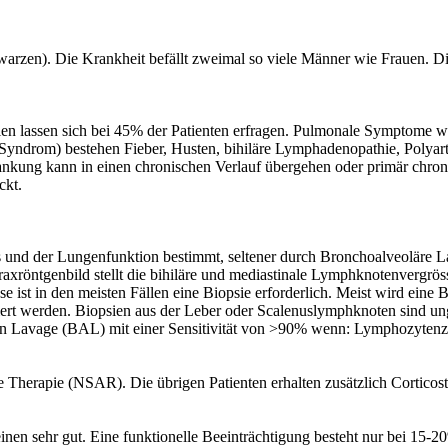
arzen). Die Krankheit befällt zweimal so viele Männer wie Frauen. Die
lgien lassen sich bei 45% der Patienten erfragen. Pulmonale Sympto
en-Syndrom) bestehen Fieber, Husten, bihiläre Lymphadenopathie, Polya
rankung kann in einen chronischen Verlauf übergehen oder primär chron
ckt.
des und der Lungenfunktion bestimmt, seltener durch Bronchoalveolä
xröntgenbild stellt die bihiläre und mediastinale Lymphknotenvergrös
t in den meisten Fällen eine Biopsie erforderlich. Meist wird eine B
rt werden. Biopsien aus der Leber oder Scalenuslymphknoten sind ung
ären Lavage (BAL) mit einer Sensitivität von >90% wenn: Lymphozyten
e Therapie (NSAR). Die übrigen Patienten erhalten zusätzlich Cortico
en sehr gut. Eine funktionelle Beeinträchtigung besteht nur bei 15-20%