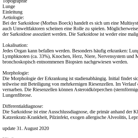
Topographie
Lunge
Einleitung
Aetiologie:
Bei der Sarkoidose (Morbus Boeck) handelt es sich um eine Multisy
auch Umweltfaktoren scheinen eine Rolle zu spielen. Möglicherweise 
der Sarkoidose assoziiert werden. Die Sarkoidose ist weder eine ma
Lokalisation:
Jedes Organ kann befallen werden. Besonders häufig erkranken: Lun
Lymphknoten (ca. 33%), Knochen, Herz, Niere, Nervensystem und Musk
bronchoskopisch entnommenen Biopsien nachgewiesen werden.
Morphologie:
Die Morphologie der Erkrankung ist stadienabhängig. Initial findet 
teilweise mit Beteiligung von mehrkernigen Riesenzellen. Im Verlauf
vernarben. Die Riesenzellen können Asteroidkörperchen (sternförmige 
Lungenfibrose.
Differentialdiagnose:
Die Sarkoidose ist eine Ausschlussdiagnose, die primär anhand der 
Katzenkratz-Krankheit, Pilzinfekt, exogen allergische Alveolitis, Lepr
update 31. August 2020