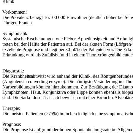
Klinik
Vorkommen:
Die Prävalenz beträgt 16:100 000 Einwohner (deutlich höher bei Schw
jährigen Frauen.
Symptomatik:
Systemische Erscheinungen wie Fieber, Appetitlosigkeit und Arthra
treten bei der Hälfte der Patienten auf. Bei der akuten Form (Löfgr
exzellente Prognose und liegt bei 30-50% der Patienten vor. Die Erk
Erkrankung wird als Zufallsbefund in einem Thoraxröntgenbild entde
Diagnostik:
Die Krankheitsaktivität wird anhand der Klinik, des Röntgenbefun
(Angiotensin converting enzyme). Die häufigste Veränderung im Thora
Narbenbildungen können hinzukommen. Zur Bestätigung der Diagnose is
Lymphknoten, Haut, Konjunktiva oder Lippe können ebenfalls biopsie
sind. Die Sarkoidose lässt sich beweisen mit einer Broncho-Alveol
Therapie:
Die meisten Patienten (>75%) brauchen lediglich eine symptomatisch
Prognose:
Die Prognose ist aufgrund der hohen Spontanheilungsrate im Allgemein