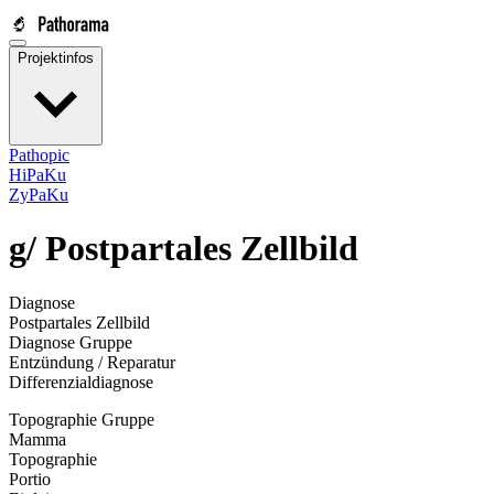
Projektinfos
Pathopic
HiPaKu
ZyPaKu
g/
Postpartales Zellbild
Diagnose
Postpartales Zellbild
Diagnose Gruppe
Entzündung / Reparatur
Differenzialdiagnose
Topographie Gruppe
Mamma
Topographie
Portio