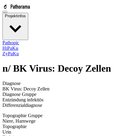
Projektinfos
Pathopic
HiPaKu
ZyPaKu
n/
BK Virus: Decoy Zellen
Diagnose
BK Virus: Decoy Zellen
Diagnose Gruppe
Entzündung infektiös
Differenzialdiagnose
Topographie Gruppe
Niere, Harnwege
Topographie
Urin