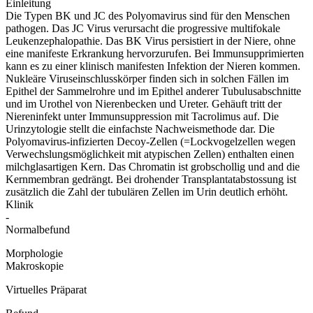
Einleitung
Die Typen BK und JC des Polyomavirus sind für den Menschen
pathogen. Das JC Virus verursacht die progressive multifokale
Leukenzephalopathie. Das BK Virus persistiert in der Niere, ohne
eine manifeste Erkrankung hervorzurufen. Bei Immunsupprimierten
kann es zu einer klinisch manifesten Infektion der Nieren kommen.
Nukleäre Viruseinschlusskörper finden sich in solchen Fällen im
Epithel der Sammelrohre und im Epithel anderer Tubulusabschnitte
und im Urothel von Nierenbecken und Ureter. Gehäuft tritt der
Niereninfekt unter Immunsuppression mit Tacrolimus auf. Die
Urinzytologie stellt die einfachste Nachweismethode dar. Die
Polyomavirus-infizierten Decoy-Zellen (=Lockvogelzellen wegen
Verwechslungsmöglichkeit mit atypischen Zellen) enthalten einen
milchglasartigen Kern. Das Chromatin ist grobschollig und and die
Kernmembran gedrängt. Bei drohender Transplantatabstossung ist
zusätzlich die Zahl der tubulären Zellen im Urin deutlich erhöht.
Klinik
-
Normalbefund
Morphologie
Makroskopie
Virtuelles Präparat