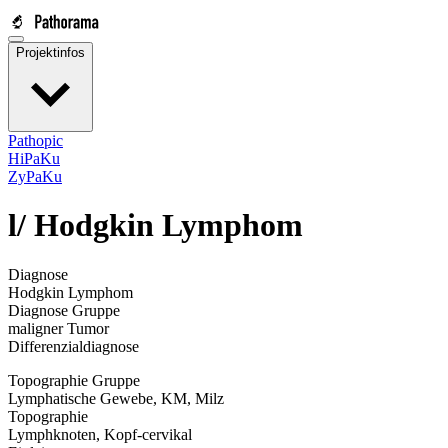
Projektinfos
Pathopic
HiPaKu
ZyPaKu
l/
Hodgkin Lymphom
Diagnose
Hodgkin Lymphom
Diagnose Gruppe
maligner Tumor
Differenzialdiagnose
Topographie Gruppe
Lymphatische Gewebe, KM, Milz
Topographie
Lymphknoten, Kopf-cervikal