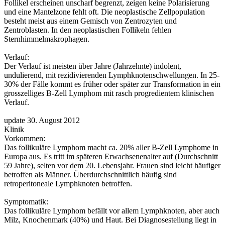
Follikel erscheinen unscharf begrenzt, zeigen keine Polarisierung
und eine Mantelzone fehlt oft. Die neoplastische Zellpopulation
besteht meist aus einem Gemisch von Zentrozyten und
Zentroblasten. In den neoplastischen Follikeln fehlen
Sternhimmelmakrophagen.
Verlauf:
Der Verlauf ist meisten über Jahre (Jahrzehnte) indolent,
undulierend, mit rezidivierenden Lymphknotenschwellungen. In 25-
30% der Fälle kommt es früher oder später zur Transformation in ein
grosszelliges B-Zell Lymphom mit rasch progredientem klinischen
Verlauf.
update 30. August 2012
Klinik
Vorkommen:
Das follikuläre Lymphom macht ca. 20% aller B-Zell Lymphome in
Europa aus. Es tritt im späteren Erwachsenenalter auf (Durchschnitt
59 Jahre), selten vor dem 20. Lebensjahr. Frauen sind leicht häufiger
betroffen als Männer. Überdurchschnittlich häufig sind
retroperitoneale Lymphknoten betroffen.
Symptomatik:
Das follikuläre Lymphom befällt vor allem Lymphknoten, aber auch
Milz, Knochenmark (40%) und Haut. Bei Diagnosestellung liegt in