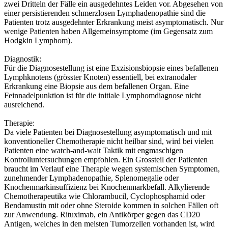
zwei Dritteln der Fälle ein ausgedehntes Leiden vor. Abgesehen von
einer persistierenden schmerzlosen Lymphadenopathie sind die
Patienten trotz ausgedehnter Erkrankung meist asymptomatisch. Nur
wenige Patienten haben Allgemeinsymptome (im Gegensatz zum
Hodgkin Lymphom).
Diagnostik:
Für die Diagnosestellung ist eine Exzisionsbiopsie eines befallenen
Lymphknotens (grösster Knoten) essentiell, bei extranodaler
Erkrankung eine Biopsie aus dem befallenen Organ. Eine
Feinnadelpunktion ist für die initiale Lymphomdiagnose nicht
ausreichend.
Therapie:
Da viele Patienten bei Diagnosestellung asymptomatisch und mit
konventioneller Chemotherapie nicht heilbar sind, wird bei vielen
Patienten eine watch-and-wait Taktik mit engmaschigen
Kontrolluntersuchungen empfohlen. Ein Grossteil der Patienten
braucht im Verlauf eine Therapie wegen systemischen Symptomen,
zunehmender Lymphadenopathie, Splenomegalie oder
Knochenmarkinsuffizienz bei Knochenmarkbefall. Alkylierende
Chemotherapeutika wie Chlorambucil, Cyclophosphamid oder
Bendamustin mit oder ohne Steroide kommen in solchen Fällen oft
zur Anwendung. Rituximab, ein Antikörper gegen das CD20
Antigen, welches in den meisten Tumorzellen vorhanden ist, wird