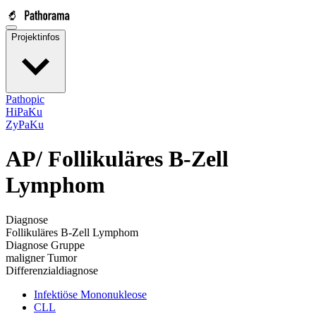
Projektinfos
Pathopic
HiPaKu
ZyPaKu
AP/
Follikuläres B-Zell
Lymphom
Diagnose
Follikuläres B-Zell Lymphom
Diagnose Gruppe
maligner Tumor
Differenzialdiagnose
Infektiöse Mononukleose
CLL