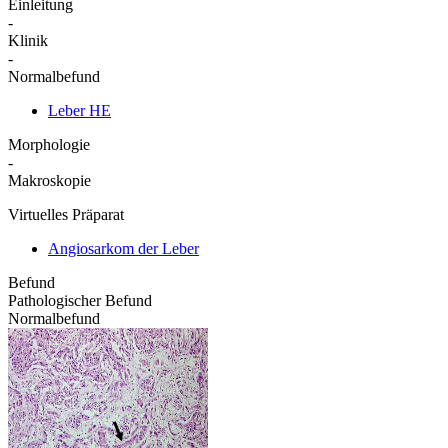
Einleitung
-
Klinik
-
Normalbefund
Leber HE
Morphologie
-
Makroskopie
Virtuelles Präparat
Angiosarkom der Leber
Befund
Pathologischer Befund
Normalbefund