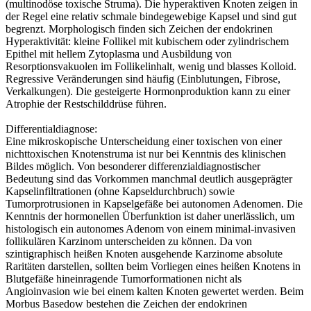
(multinodöse toxische Struma). Die hyperaktiven Knoten zeigen in
der Regel eine relativ schmale bindegewebige Kapsel und sind gut
begrenzt. Morphologisch finden sich Zeichen der endokrinen
Hyperaktivität: kleine Follikel mit kubischem oder zylindrischem
Epithel mit hellem Zytoplasma und Ausbildung von
Resorptionsvakuolen im Follikelinhalt, wenig und blasses Kolloid.
Regressive Veränderungen sind häufig (Einblutungen, Fibrose,
Verkalkungen). Die gesteigerte Hormonproduktion kann zu einer
Atrophie der Restschilddrüse führen.
Differentialdiagnose:
Eine mikroskopische Unterscheidung einer toxischen von einer
nichttoxischen Knotenstruma ist nur bei Kenntnis des klinischen
Bildes möglich. Von besonderer differenzialdiagnostischer
Bedeutung sind das Vorkommen manchmal deutlich ausgeprägter
Kapselinfiltrationen (ohne Kapseldurchbruch) sowie
Tumorprotrusionen in Kapselgefäße bei autonomen Adenomen. Die
Kenntnis der hormonellen Überfunktion ist daher unerlässlich, um
histologisch ein autonomes Adenom von einem minimal-invasiven
follikulären Karzinom unterscheiden zu können. Da von
szintigraphisch heißen Knoten ausgehende Karzinome absolute
Raritäten darstellen, sollten beim Vorliegen eines heißen Knotens in
Blutgefäße hineinragende Tumorformationen nicht als
Angioinvasion wie bei einem kalten Knoten gewertet werden. Beim
Morbus Basedow bestehen die Zeichen der endokrinen