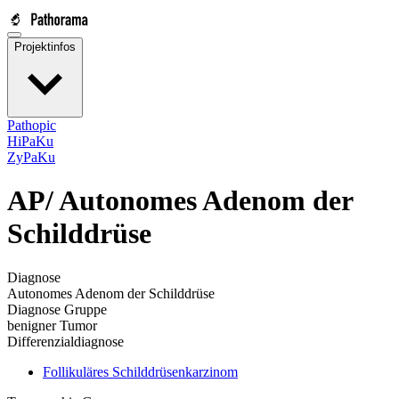
Projektinfos
Pathopic
HiPaKu
ZyPaKu
AP/
Autonomes Adenom der
Schilddrüse
Diagnose
Autonomes Adenom der Schilddrüse
Diagnose Gruppe
benigner Tumor
Differenzialdiagnose
Follikuläres Schilddrüsenkarzinom