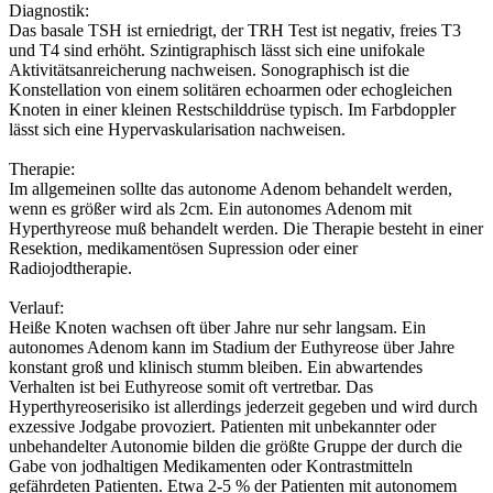
Diagnostik:
Das basale TSH ist erniedrigt, der TRH Test ist negativ, freies T3
und T4 sind erhöht. Szintigraphisch lässt sich eine unifokale
Aktivitätsanreicherung nachweisen. Sonographisch ist die
Konstellation von einem solitären echoarmen oder echogleichen
Knoten in einer kleinen Restschilddrüse typisch. Im Farbdoppler
lässt sich eine Hypervaskularisation nachweisen.
Therapie:
Im allgemeinen sollte das autonome Adenom behandelt werden,
wenn es größer wird als 2cm. Ein autonomes Adenom mit
Hyperthyreose muß behandelt werden. Die Therapie besteht in einer
Resektion, medikamentösen Supression oder einer
Radiojodtherapie.
Verlauf:
Heiße Knoten wachsen oft über Jahre nur sehr langsam. Ein
autonomes Adenom kann im Stadium der Euthyreose über Jahre
konstant groß und klinisch stumm bleiben. Ein abwartendes
Verhalten ist bei Euthyreose somit oft vertretbar. Das
Hyperthyreoserisiko ist allerdings jederzeit gegeben und wird durch
exzessive Jodgabe provoziert. Patienten mit unbekannter oder
unbehandelter Autonomie bilden die größte Gruppe der durch die
Gabe von jodhaltigen Medikamenten oder Kontrastmitteln
gefährdeten Patienten. Etwa 2-5 % der Patienten mit autonomem