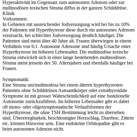
Hyperaktivität im Gegensatz zum autonomen Adenom oder zur
multinodösen toxischen Struma diffus in der ganzen Schilddrüse.
Klinik
Vorkommen:
In Gebieten mit ausreichender Jodversorgung wird bei bis zu 10%
der Patienten mit Hyperthyreose diese durch ein autonomes Adenom
verursacht, bei schlechter Jodversorgung deutlich häufiger. Die
Patienten sind meist über 40 Jahre alt. Frauen überwiegen in einem
Verhältnis von 6:1. Autonome Adenome sind häufig Ursache einer
Hyperthyreose im höheren Lebensalter. Die multinodöse toxische
Struma entwickelt sich in einer lange bestehenden multinodösen
Struma meist jenseits des 50. Altersjahres und ebenfalls häufiger bei
Frauen.
Symptomatik:
Eine Struma uni/multinodosa bei einem älteren hyperthyreoten
Patienten ohne Schilddrüsen Autoantikörper oder extrathyroidale
Symptome ist mit grosser Wahrscheinlichkeit auf eine funktionelle
Autonomie zurückzuführen. Im höheren Lebensalter gibt es dabei
oft mono- oder oligosymptomatische Verlaufsformen der
Hyperthyreose, die ohne TSH Bestimmung leicht zu übersehen
sind. Übererregbarkeit, beschleunigter Herzschlag, Diarrhoe, Zittern
etc. können Hinweise sein. Eine endokrine Orbitopathie gibt es
beim autonomen Adenom nicht.