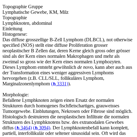
Topographie Gruppe
Lymphatische Gewebe, KM, Milz
Topographie
Lymphknoten, abdominal
Einleitung
Histogenese:
Das diffuse grosszellige B-Zell Lymphom (DLBCL), not otherwise
specified (NOS) stellt eine diffuse Proliferation grosser
neoplastischer B Zellen dar, deren Kerne gleich gross oder grösser
sind als der Kern eines normalen Makrophagen und mehr als
zweimal so gross wie der Kern eines normalen Lymphozyten.
Dieses Lymphom entsteht gewöhnlich
de novo
, kann aber auch aus
der Transformation eines weniger aggressiven Lymphoms
hervorgehen (z.B. CLL/SLL, follikuläres Lymphom,
Marginalzonenlymphom
(
3331)
).
Morphologie:
Befallene Lymphknoten zeigen einen Ersatz der normalen
Strukturen durch homogenes fischfleischartiges, grauweisses
Tumorgewebe. Einblutungen, Nekrosen oder Fibrose sind möglich.
Histologisch destruieren die neoplastischen Infiltrate die normalen
Strukturen des Lymphknotens bzw. des extranodalen Gewebes
diffus
(
3464)
(
3094)
. Der Lymphknotenbefall kann komplett,
partiell, interfollikulär oder seltener sinusoidal sein. Oft wird das