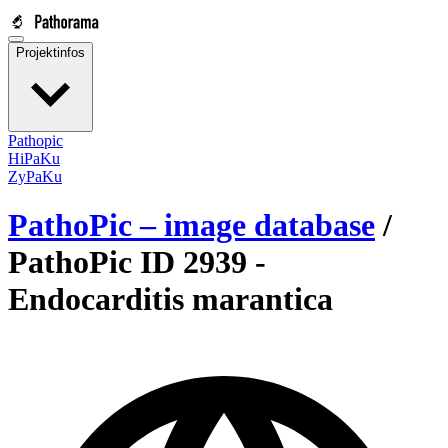
Projektinfos
Pathopic
HiPaKu
ZyPaKu
PathoPic – image database
/
PathoPic ID 2939 -
Endocarditis marantica