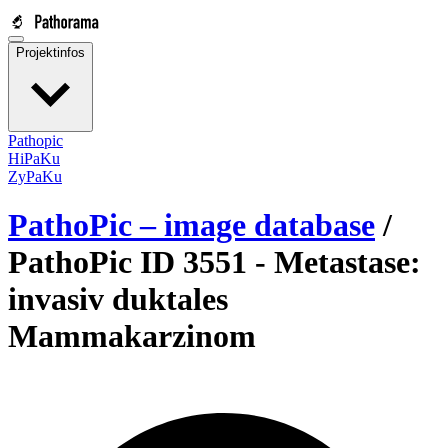
Projektinfos
Pathopic
HiPaKu
ZyPaKu
PathoPic – image database
/
PathoPic ID 3551 -
Metastase:
invasiv duktales
Mammakarzinom