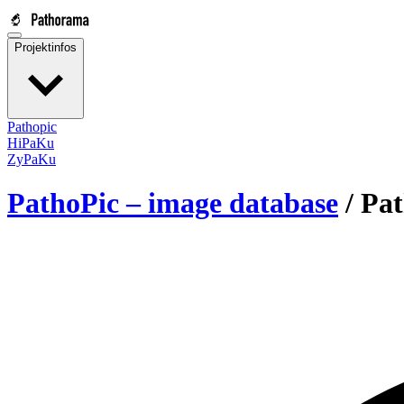
Projektinfos
Pathopic
HiPaKu
ZyPaKu
PathoPic – image database
/
Pat