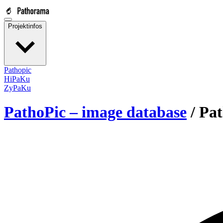
Projektinfos
Pathopic
HiPaKu
ZyPaKu
PathoPic – image database
/
Pat