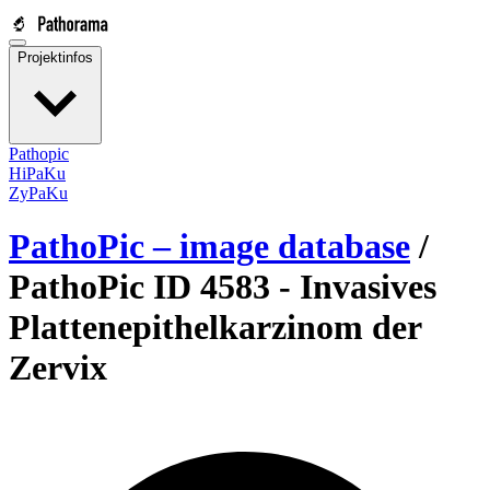
Projektinfos
Pathopic
HiPaKu
ZyPaKu
PathoPic – image database
/
PathoPic ID 4583 -
Invasives
Plattenepithelkarzinom der
Zervix