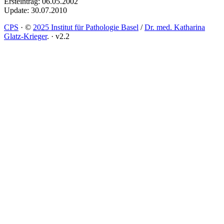
Ersteintrag: 06.05.2002
Update: 30.07.2010
CPS
·
©
2025 Institut für Pathologie Basel
/
Dr. med. Katharina
Glatz-Krieger
.
·
v2.2