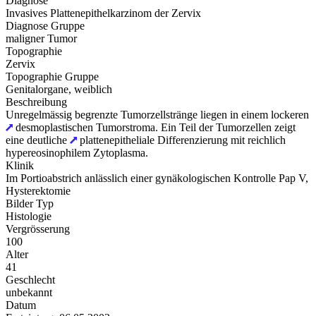
Diagnose
Invasives Plattenepithelkarzinom der Zervix
Diagnose Gruppe
maligner Tumor
Topographie
Zervix
Topographie Gruppe
Genitalorgane, weiblich
Beschreibung
Unregelmässig begrenzte Tumorzellstränge liegen in einem lockeren
desmoplastischen Tumorstroma. Ein Teil der Tumorzellen zeigt
eine deutliche
plattenepitheliale Differenzierung mit reichlich
hypereosinophilem Zytoplasma.
Klinik
Im Portioabstrich anlässlich einer gynäkologischen Kontrolle Pap V,
Hysterektomie
Bilder Typ
Histologie
Vergrösserung
100
Alter
41
Geschlecht
unbekannt
Datum