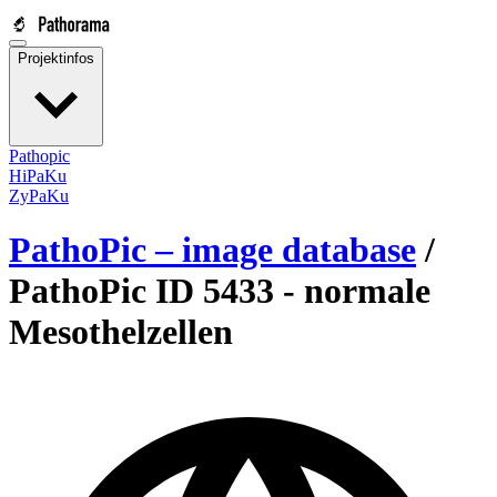
Projektinfos
Pathopic
HiPaKu
ZyPaKu
PathoPic – image database
/
PathoPic ID 5433 -
normale
Mesothelzellen