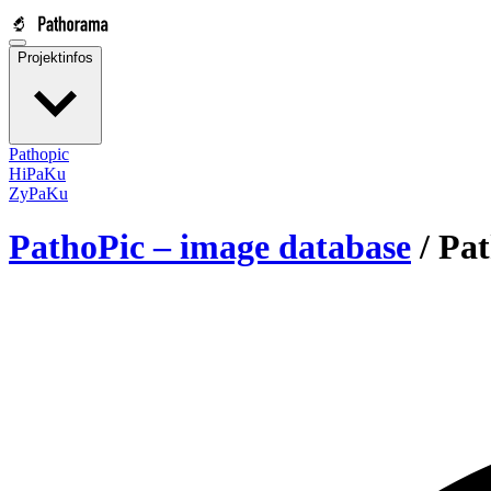
Projektinfos
Pathopic
HiPaKu
ZyPaKu
PathoPic – image database
/
Pat