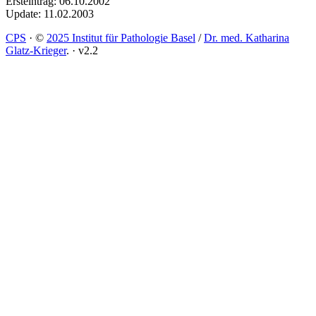
Ersteintrag: 06.10.2002
Update: 11.02.2003
CPS
·
©
2025 Institut für Pathologie Basel
/
Dr. med. Katharina
Glatz-Krieger
.
·
v2.2