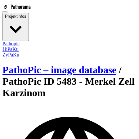
Projektinfos
Pathopic
HiPaKu
ZyPaKu
PathoPic – image database
/
PathoPic ID 5483 -
Merkel Zell
Karzinom