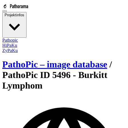
Projektinfos
Pathopic
HiPaKu
ZyPaKu
PathoPic – image database
/
PathoPic ID 5496 -
Burkitt
Lymphom