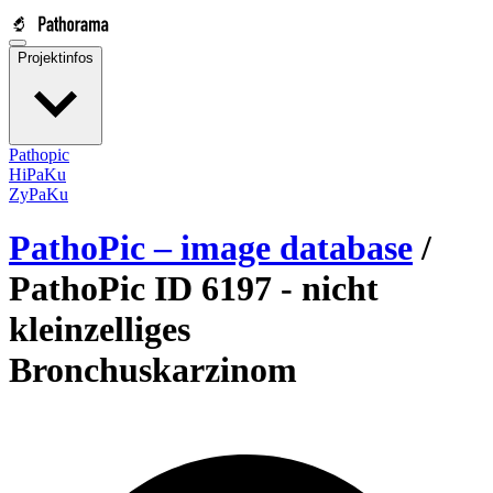
Projektinfos
Pathopic
HiPaKu
ZyPaKu
PathoPic – image database
/
PathoPic ID 6197 -
nicht
kleinzelliges
Bronchuskarzinom