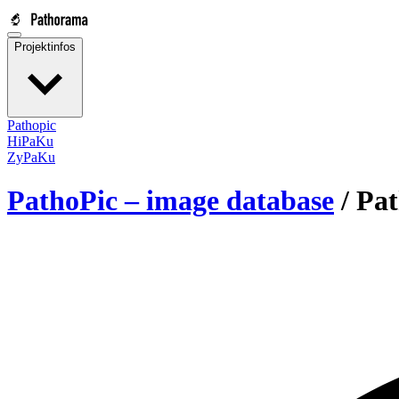
Projektinfos
Pathopic
HiPaKu
ZyPaKu
PathoPic – image database
/
Pat