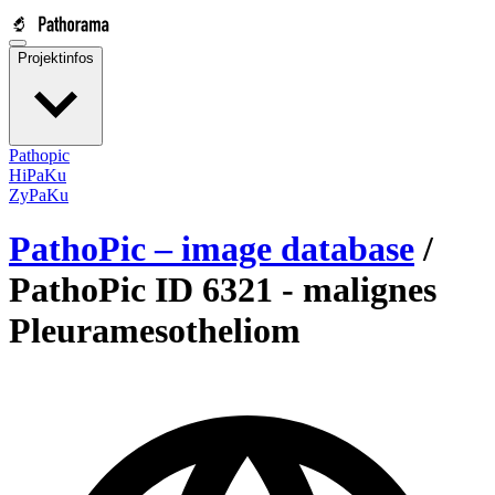
Projektinfos
Pathopic
HiPaKu
ZyPaKu
PathoPic – image database
/
PathoPic ID 6321 -
malignes
Pleuramesotheliom