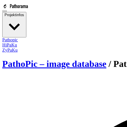
Projektinfos
Pathopic
HiPaKu
ZyPaKu
PathoPic – image database
/
Pat