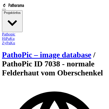
Projektinfos
Pathopic
HiPaKu
ZyPaKu
PathoPic – image database
/
PathoPic ID 7038 -
normale
Felderhaut vom Oberschenkel