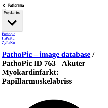
Projektinfos
Pathopic
HiPaKu
ZyPaKu
PathoPic – image database
/
PathoPic ID 763 -
Akuter
Myokardinfarkt:
Papillarmuskelabriss