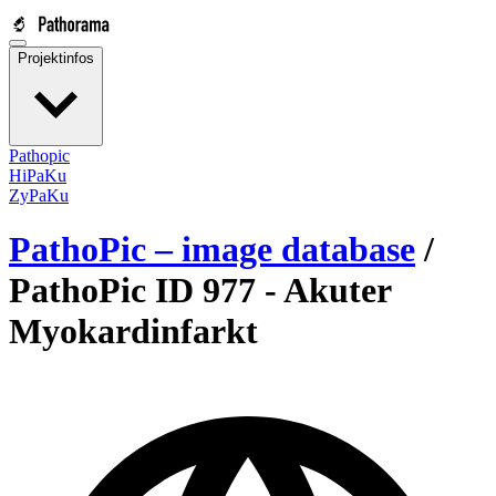
Projektinfos
Pathopic
HiPaKu
ZyPaKu
PathoPic – image database
/
PathoPic ID 977 -
Akuter
Myokardinfarkt