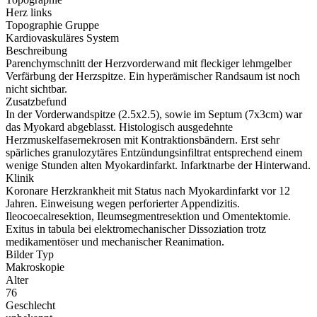
Herz links
Topographie Gruppe
Kardiovaskuläres System
Beschreibung
Parenchymschnitt der Herzvorderwand mit fleckiger lehmgelber
Verfärbung der Herzspitze. Ein hyperämischer Randsaum ist noch
nicht sichtbar.
Zusatzbefund
In der Vorderwandspitze (2.5x2.5), sowie im Septum (7x3cm) war
das Myokard abgeblasst. Histologisch ausgedehnte
Herzmuskelfasernekrosen mit Kontraktionsbändern. Erst sehr
spärliches granulozytäres Entzündungsinfiltrat entsprechend einem
wenige Stunden alten Myokardinfarkt. Infarktnarbe der Hinterwand.
Klinik
Koronare Herzkrankheit mit Status nach Myokardinfarkt vor 12
Jahren. Einweisung wegen perforierter Appendizitis.
Ileocoecalresektion, Ileumsegmentresektion und Omentektomie.
Exitus in tabula bei elektromechanischer Dissoziation trotz
medikamentöser und mechanischer Reanimation.
Bilder Typ
Makroskopie
Alter
76
Geschlecht