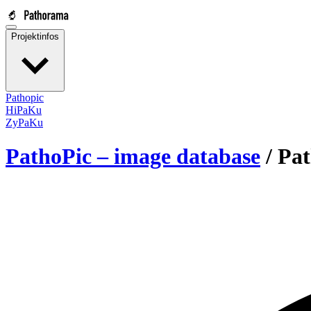
Projektinfos
Pathopic
HiPaKu
ZyPaKu
PathoPic – image database
/
Pat