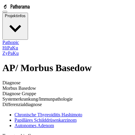
Projektinfos
Pathopic
HiPaKu
ZyPaKu
AP/
Morbus Basedow
Diagnose
Morbus Basedow
Diagnose Gruppe
Systemerkrankung/Immunpathologie
Differenzialdiagnose
Chronische Thyreoiditis Hashimoto
Papilläres Schilddrüsenkarzinom
Autonomes Adenom