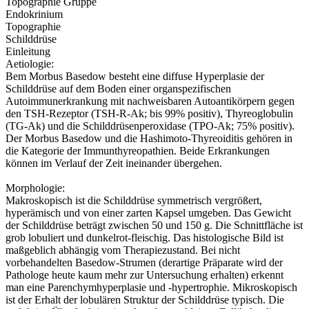
Topographie Gruppe
Endokrinium
Topographie
Schilddrüse
Einleitung
Aetiologie:
Bem Morbus Basedow besteht eine diffuse Hyperplasie der
Schilddrüse auf dem Boden einer organspezifischen
Autoimmunerkrankung mit nachweisbaren Autoantikörpern gegen
den TSH-Rezeptor (TSH-R-Ak; bis 99% positiv), Thyreoglobulin
(TG-Ak) und die Schilddrüsenperoxidase (TPO-Ak; 75% positiv).
Der Morbus Basedow und die Hashimoto-Thyreoiditis gehören in
die Kategorie der Immunthyreopathien. Beide Erkrankungen
können im Verlauf der Zeit ineinander übergehen.
Morphologie:
Makroskopisch ist die Schilddrüse symmetrisch vergrößert,
hyperämisch und von einer zarten Kapsel umgeben. Das Gewicht
der Schilddrüse beträgt zwischen 50 und 150 g. Die Schnittfläche ist
grob lobuliert und dunkelrot-fleischig. Das histologische Bild ist
maßgeblich abhängig vom Therapiezustand. Bei nicht
vorbehandelten Basedow-Strumen (derartige Präparate wird der
Pathologe heute kaum mehr zur Untersuchung erhalten) erkennt
man eine Parenchymhyperplasie und -hypertrophie. Mikroskopisch
ist der Erhalt der lobulären Struktur der Schilddrüse typisch. Die