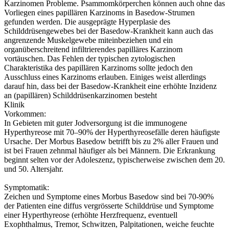
Karzinomen Probleme. Psammomkörperchen können auch ohne das
Vorliegen eines papillären Karzinoms in Basedow-Strumen
gefunden werden. Die ausgeprägte Hyperplasie des
Schilddrüsengewebes bei der Basedow-Krankheit kann auch das
angrenzende Muskelgewebe miteinbeziehen und ein
organüberschreitend infiltrierendes papilläres Karzinom
vortäuschen. Das Fehlen der typischen zytologischen
Charakteristika des papillären Karzinoms sollte jedoch den
Ausschluss eines Karzinoms erlauben. Einiges weist allerdings
darauf hin, dass bei der Basedow-Krankheit eine erhöhte Inzidenz
an (papillären) Schilddrüsenkarzinomen besteht
Klinik
Vorkommen:
In Gebieten mit guter Jodversorgung ist die immunogene
Hyperthyreose mit 70–90% der Hyperthyreosefälle deren häufigste
Ursache. Der Morbus Basedow betrifft bis zu 2% aller Frauen und
ist bei Frauen zehnmal häufiger als bei Männern. Die Erkrankung
beginnt selten vor der Adoleszenz, typischerweise zwischen dem 20.
und 50. Altersjahr.
Symptomatik:
Zeichen und Symptome eines Morbus Basedow sind bei 70-90%
der Patienten eine diffus vergrösserte Schilddrüse und Symptome
einer Hyperthyreose (erhöhte Herzfrequenz, eventuell
Exophthalmus, Tremor, Schwitzen, Palpitationen, weiche feuchte