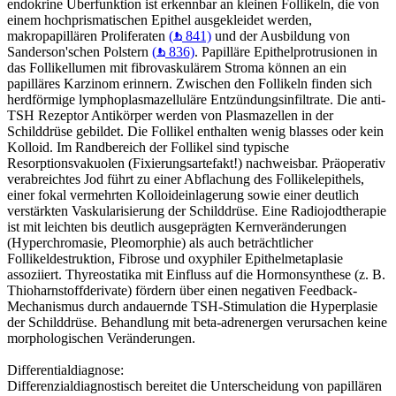
endokrine Überfunktion ist erkennbar an kleinen Follikeln, die von
einem hochprismatischen Epithel ausgekleidet werden,
makropapillären Proliferaten
(
841)
und der Ausbildung von
Sanderson'schen Polstern
(
836)
. Papilläre Epithelprotrusionen in
das Follikellumen mit fibrovaskulärem Stroma können an ein
papilläres Karzinom erinnern. Zwischen den Follikeln finden sich
herdförmige lymphoplasmazelluläre Entzündungsinfiltrate. Die anti-
TSH Rezeptor Antikörper werden von Plasmazellen in der
Schilddrüse gebildet. Die Follikel enthalten wenig blasses oder kein
Kolloid. Im Randbereich der Follikel sind typische
Resorptionsvakuolen (Fixierungsartefakt!) nachweisbar. Präoperativ
verabreichtes Jod führt zu einer Abflachung des Follikelepithels,
einer fokal vermehrten Kolloideinlagerung sowie einer deutlich
verstärkten Vaskularisierung der Schilddrüse. Eine Radiojodtherapie
ist mit leichten bis deutlich ausgeprägten Kernveränderungen
(Hyperchromasie, Pleomorphie) als auch beträchtlicher
Follikeldestruktion, Fibrose und oxyphiler Epithelmetaplasie
assoziiert. Thyreostatika mit Einfluss auf die Hormonsynthese (z. B.
Thioharnstoffderivate) fördern über einen negativen Feedback-
Mechanismus durch andauernde TSH-Stimulation die Hyperplasie
der Schilddrüse. Behandlung mit beta-adrenergen verursachen keine
morphologischen Veränderungen.
Differentialdiagnose:
Differenzialdiagnostisch bereitet die Unterscheidung von papillären