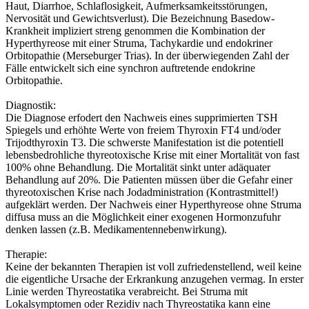
Haut, Diarrhoe, Schlaflosigkeit, Aufmerksamkeitsstörungen,
Nervosität und Gewichtsverlust). Die Bezeichnung Basedow-
Krankheit impliziert streng genommen die Kombination der
Hyperthyreose mit einer Struma, Tachykardie und endokriner
Orbitopathie (Merseburger Trias). In der überwiegenden Zahl der
Fälle entwickelt sich eine synchron auftretende endokrine
Orbitopathie.
Diagnostik:
Die Diagnose erfodert den Nachweis eines supprimierten TSH
Spiegels und erhöhte Werte von freiem Thyroxin FT4 und/oder
Trijodthyroxin T3. Die schwerste Manifestation ist die potentiell
lebensbedrohliche thyreotoxische Krise mit einer Mortalität von fast
100% ohne Behandlung. Die Mortalität sinkt unter adäquater
Behandlung auf 20%. Die Patienten müssen über die Gefahr einer
thyreotoxischen Krise nach Jodadministration (Kontrastmittel!)
aufgeklärt werden. Der Nachweis einer Hyperthyreose ohne Struma
diffusa muss an die Möglichkeit einer exogenen Hormonzufuhr
denken lassen (z.B. Medikamentennebenwirkung).
Therapie:
Keine der bekannten Therapien ist voll zufriedenstellend, weil keine
die eigentliche Ursache der Erkrankung anzugehen vermag. In erster
Linie werden Thyreostatika verabreicht. Bei Struma mit
Lokalsymptomen oder Rezidiv nach Thyreostatika kann eine